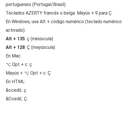
portugueses (Portugal/Brasil).
Teclados AZERTY francés o belga: Mayús + 9 para Ç.
En Windows, usa Alt + código numérico (teclado numérico
activado):
Alt + 135
: ç (minúscula)
Alt + 128
: Ç (mayúscula)
En Mac:
⌥ Opt + c: ç
Mayús + ⌥ Opt + c: Ç
En HTML:
&ccedil;: ç
&Ccedil;: Ç