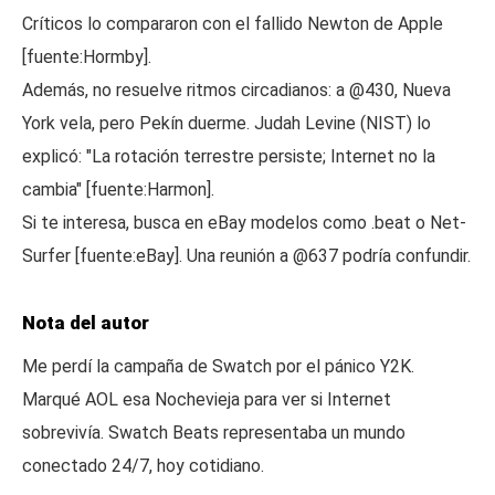
Críticos lo compararon con el fallido Newton de Apple
[fuente:Hormby].
Además, no resuelve ritmos circadianos: a @430, Nueva
York vela, pero Pekín duerme. Judah Levine (NIST) lo
explicó: "La rotación terrestre persiste; Internet no la
cambia" [fuente:Harmon].
Si te interesa, busca en eBay modelos como .beat o Net-
Surfer [fuente:eBay]. Una reunión a @637 podría confundir.
Nota del autor
Me perdí la campaña de Swatch por el pánico Y2K.
Marqué AOL esa Nochevieja para ver si Internet
sobrevivía. Swatch Beats representaba un mundo
conectado 24/7, hoy cotidiano.