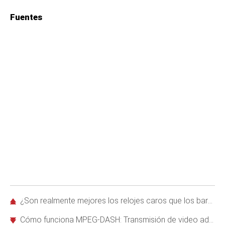
Fuentes
¿Son realmente mejores los relojes caros que los baratos? La verdad respaldada por expertos
Cómo funciona MPEG-DASH: Transmisión de video adaptativa e inteligente