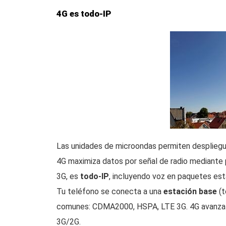
4G es todo-IP
Las unidades de microondas permiten despliegue
4G maximiza datos por señal de radio mediante 
3G, es
todo-IP
, incluyendo voz en paquetes est
Tu teléfono se conecta a una
estación base
(t
comunes: CDMA2000, HSPA, LTE 3G. 4G avanza h
3G/2G.