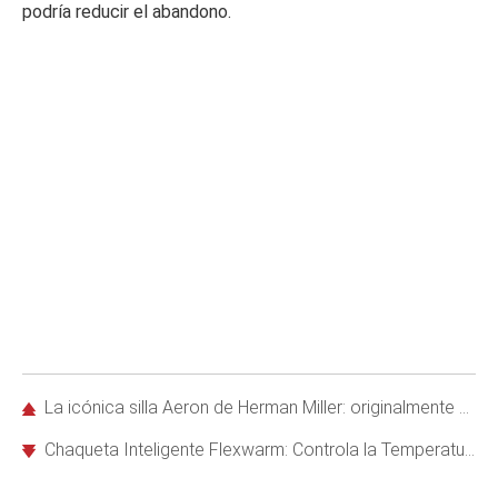
podría reducir el abandono.
La icónica silla Aeron de Herman Miller: originalmente diseñada para personas mayores
Chaqueta Inteligente Flexwarm: Controla la Temperatura Ideal desde tu Smartphone este Invierno