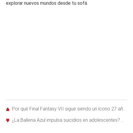
explorar nuevos mundos desde tu sofá.
Por qué Final Fantasy VII sigue siendo un ícono 27 años después de su lanzamiento
¿La Ballena Azul impulsa suicidios en adolescentes? Mitos y realidades del juego viral