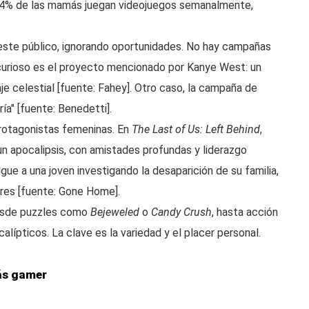
 74% de las mamás juegan videojuegos semanalmente,
 este público, ignorando oportunidades. No hay campañas
o curioso es el proyecto mencionado por Kanye West: un
e celestial [fuente: Fahey]. Otro caso, la campaña de
ía" [fuente: Benedetti].
rotagonistas femeninas. En
The Last of Us: Left Behind
,
un apocalipsis, con amistades profundas y liderazgo
gue a una joven investigando la desaparición de su familia,
ares [fuente: Gone Home].
desde puzzles como
Bejeweled
o
Candy Crush
, hasta acción
pticos. La clave es la variedad y el placer personal.
ás gamer